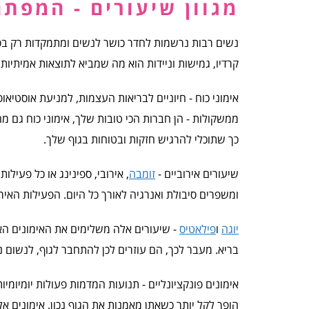
מגוון שיעורים - המפתח
נשים רבות נרשמות לחדר כושר לנשים ומתמקדות רק בסוג א
קרדיו, גמישות וניידות הוא מה שמביא לתוצאות אמיתיות 
אימוני כוח - חיוניים לבריאות העצמות, למניעת אוסטיא
ממשקולות - הן חברות הכי טובות שלך, אימוני כוח גם מ
כך שתוכלי להרגיש חזקות ובטוחות בגוף שלך.
שיעורים אירוביים -
זומבה
, אירובי, ספינינג או כל פעיל
ומשפרים סיבולת ואנרגיה לאורך כל היום. הפעילות האיר
יוגה
ו
פילאטיס
- שיעורים אלה משלימים את האימונים האי
בריא. מעבר לכך, הם עוזרים לכן להתחבר לגוף, לנשום 
אימונים פונקציונליים - תנועות המדמות פעולות יומיומי
הופך לקל יותר כשאתן מאמנות את הגוף נכון. אימונים 