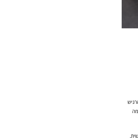
רגיש
מה
ית.