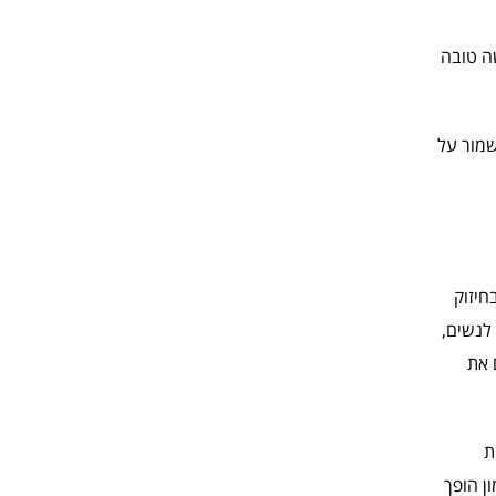
ה טובה
שמור על
חיזוק
לנשים,
 את
ת
ן הופך