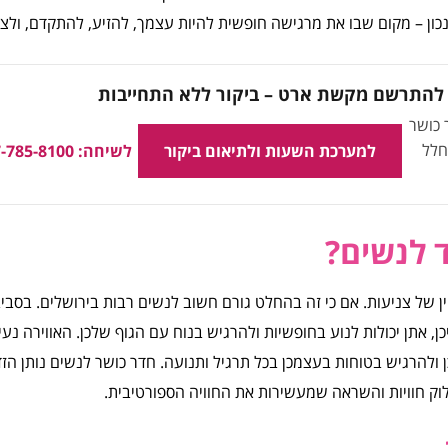
ון – מקום שבו את מרגישה חופשית להיות עצמך, להזיע, להתקדם, ולצמ
 להתרשם מקשת ארט – ביקור ללא התחייבות
ש, חדר כושר
חלל
למערכת השעות ולתיאום ביקור
לשיחה: 077-785-8100
 לנשים?
ין של צניעות. אם כי זה בהחלט גורם חשוב לנשים רבות בירושלים. בסביב
ן, אתן יכולות לנוע בחופשיות ולהרגיש בנוח עם הגוף שלכן. האווירה נעי
הרגיש בטוחות בעצמכן בכל תרגיל ותנועה. חדר כושר לנשים נותן הז
וק חוויות והשראה שמעשירות את החוויה הספורטיבית.