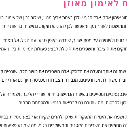
 לאימון מאוזן
ימון אחד. אבל הגוף שלכן באמת צריך מגוון, שילוב נכון של אימוני כוח
וממושכות לאורך זמן, ומאפשר לכן להרגיש חזקות, גמישות ובריאות יותר ב
ופורוזיס ולשמירה על מסת שריר, שירדה באופן טבעי עם הגיל. אל תפחדי
חזקים את היציבה ומשפרים את היכולת לבצע פעולות יומיומיות בלי מאמץ 
ות שמזיזה אותך ומעלה את הדופק. אלה משפרים את כושר הלב, שורפים קלו
ובית משחררת אנדורפינים, מגבירה מצב רוח ומכניסה חיוך גם אחרי יום 
נטנסיביים ומסייעים בשיפור הגמישות, חיזוק שרירי הליבה, ושמירה על 
נכון ולהרפות, מה שתורם גם לבריאות הנפש ולהפחתת מתחים.
ות ושפרו את היכולת התפקודית שלכן. להרים שקיות או לבצע מטלות בבית 
אלה מחזקים את השרירים הקטנים והמשולבים בגוף, מה שמונע פציעות ו