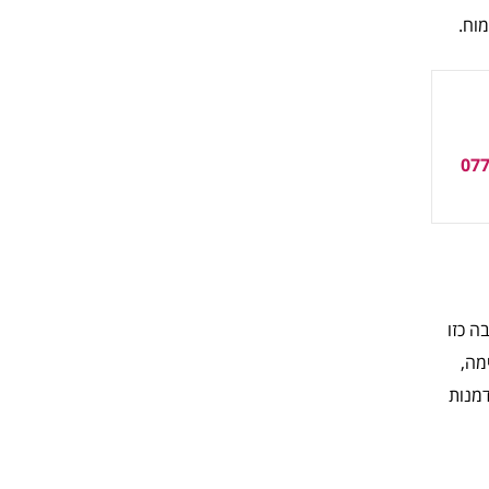
וח.
ה כזו
מה,
דמנות