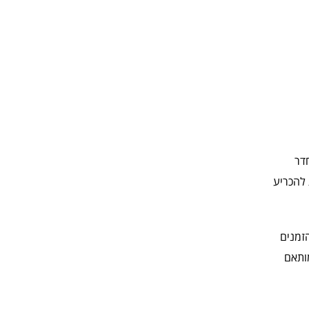
חדר
 להכריע
זמנים
מותאם