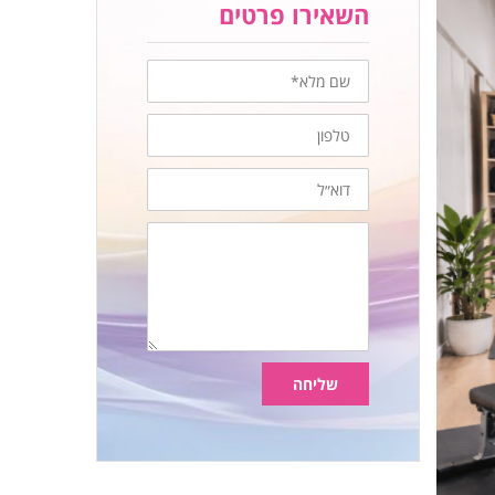
השאירו פרטים
שם
מלא
טלפון
דוא״ל
הודעה
שליחה