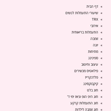
דף הבית
שיעורי התעמלות לנשים
TRX
אירובי
התעמלות בריאותית
זומבה
יוגה
מתיחות
ספינינג
עיצוב וחיטוב
פילאטיס מכשירים
פלדנקרייז
קיקבוקסינג
חוג בלט
חוג היפ הופ וג׳אז ימי ד'
חוג התעמלות קרקע
חוג זומבה לילדות