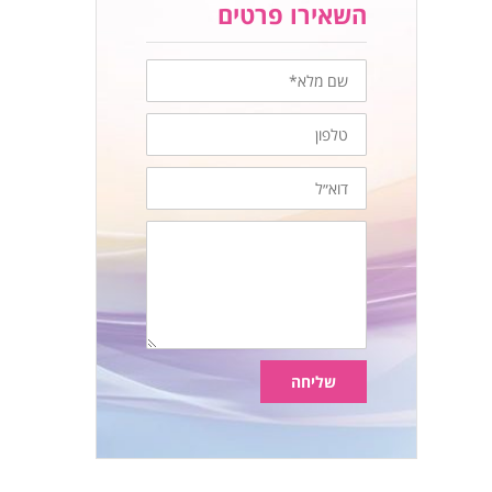
השאירו פרטים
שם
מלא
טלפון
דוא״ל
הודעה
שליחה