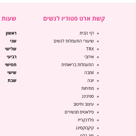
קשת ארט סטודיו לנשים
שעות פ
דף הבית
ראשון
שיעורי התעמלות לנשים
שני
TRX
שלישי
אירובי
רביעי
התעמלות בריאותית
חמישי
זומבה
שישי
יוגה
שבת
מתיחות
ספינינג
עיצוב וחיטוב
פילאטיס מכשירים
פלדנקרייז
קיקבוקסינג
חוג בלט