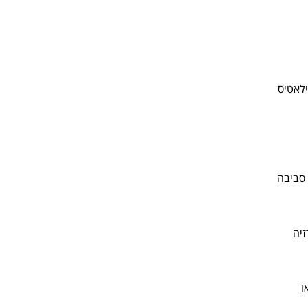
ילאטיס
ק סביבה
זיה
ו