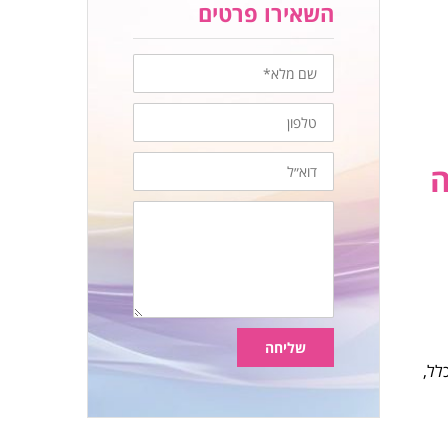
השאירו פרטים
שם
מלא
טלפון
דוא״ל
ה
הודעה
שליחה
לל,