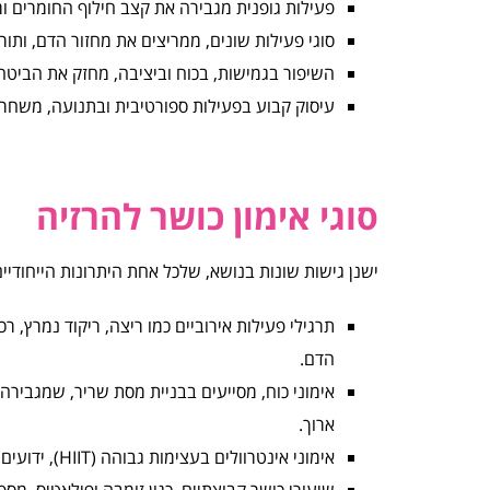
פעילות גופנית מגבירה את קצב חילוף החומרים ו
סוגי פעילות שונים, ממריצים את מחזור הדם, ותו
השיפור בגמישות, בכוח וביציבה, מחזק את הביטח
עיסוק קבוע בפעילות ספורטיבית ובתנועה, משחרר ח
סוגי אימון כושר להרזיה
ישנן גישות שונות בנושא, שלכל אחת היתרונות הייחודיים
תרגילי פעילות אירוביים כמו ריצה, ריקוד נמרץ, ר
הדם.
אימוני כוח, מסייעים בבניית מסת שריר, שמגבירה
ארוך.
אימוני אינטרוולים בעצימות גבוהה (HIIT), ידועים ביעילותם בשריפת קלוריות ושומן.
שיעורי כושר קבוצתיים, כגון זומבה ופילאטיס, מ