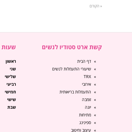
« הקודם
קשת ארט סטודיו לנשים
שעות פ
דף הבית
ראשון
שיעורי התעמלות לנשים
שני
TRX
שלישי
אירובי
רביעי
התעמלות בריאותית
חמישי
זומבה
שישי
יוגה
שבת
מתיחות
ספינינג
עיצוב וחיטוב